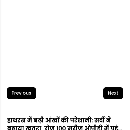
Login
Successfully
सबमिट
एक अकाउंट बनाने की आवश्यकता है?
साइन अप
पासवर्ड भूल गए?
Previous
Next
हाथरस में बढ़ी आंखों की परेशानी: सर्दी ने
बढ़ाया खतरा, रोज़ 100 मरीज ओपीडी में पहुंच